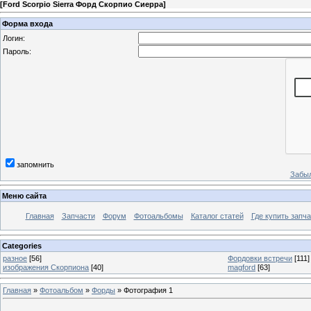
[
Ford Scorpio Sierra Форд Скорпио Сиерра
]
Форма входа
Логин:
Пароль:
запомнить
Забыл
Меню сайта
Главная
Запчасти
Форум
Фотоальбомы
Каталог статей
Где купить запча
Categories
разное
[56]
Фордовки встречи
[111]
изображения Скорпиона
[40]
magford
[63]
Главная
»
Фотоальбом
»
Форды
» Фотография 1