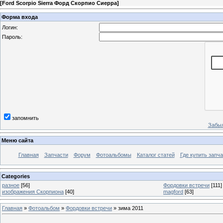
[
Ford Scorpio Sierra Форд Скорпио Сиерра
]
Форма входа
Логин:
Пароль:
запомнить
Забыл
Меню сайта
Главная
Запчасти
Форум
Фотоальбомы
Каталог статей
Где купить запча
Categories
разное
[56]
Фордовки встречи
[111]
изображения Скорпиона
[40]
magford
[63]
Главная
»
Фотоальбом
»
Фордовки встречи
» зима 2011