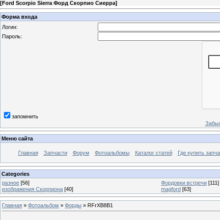
[
Ford Scorpio Sierra Форд Скорпио Сиерра
]
Форма входа
Логин:
Пароль:
запомнить
Забыл
Меню сайта
Главная
Запчасти
Форум
Фотоальбомы
Каталог статей
Где купить запча
Categories
разное
[56]
Фордовки встречи
[111]
изображения Скорпиона
[40]
magford
[63]
Главная
»
Фотоальбом
»
Форды
» RFrXB8B1