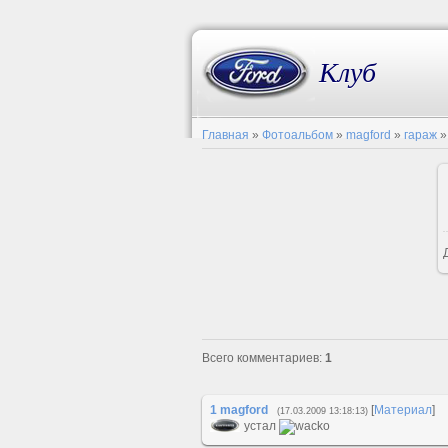
Клуб
Главная
»
Фотоальбом
»
magford
»
гараж
»
Всего комментариев
:
1
1
magford
[
Материал
]
(17.03.2009 13:18:13)
устал