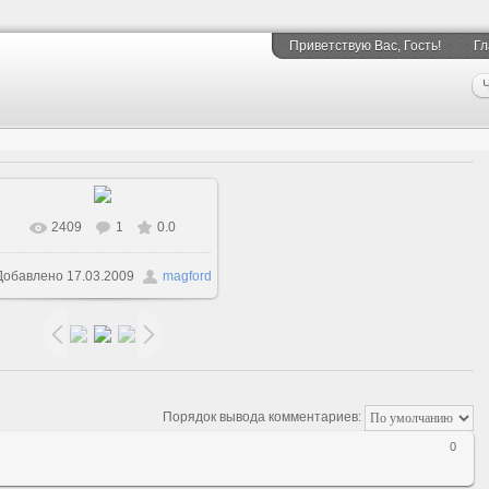
Приветствую Вас
, Гость!
Гл
Ч
2409
1
0.0
В реальном размере
Добавлено
17.03.2009
magford
1600x1200
/ 238.5Kb
Порядок вывода комментариев:
0