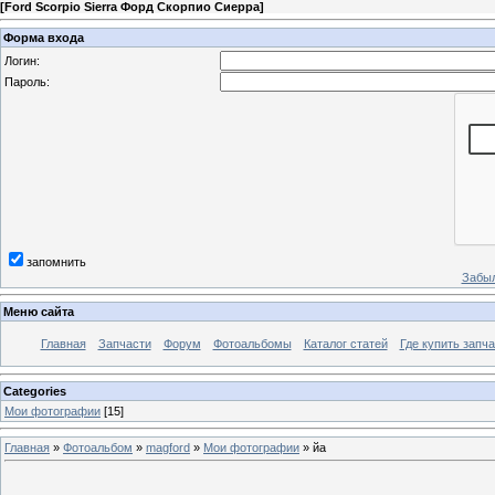
[
Ford Scorpio Sierra Форд Скорпио Сиерра
]
Форма входа
Логин:
Пароль:
запомнить
Забыл
Меню сайта
Главная
Запчасти
Форум
Фотоальбомы
Каталог статей
Где купить запча
Categories
Мои фотографии
[15]
Главная
»
Фотоальбом
»
magford
»
Мои фотографии
» йа