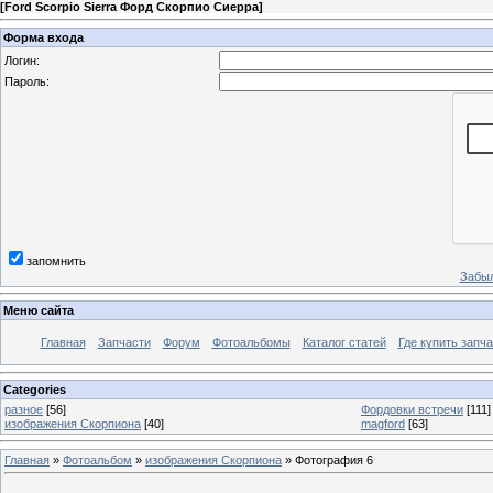
[
Ford Scorpio Sierra Форд Скорпио Сиерра
]
Форма входа
Логин:
Пароль:
запомнить
Забыл
Меню сайта
Главная
Запчасти
Форум
Фотоальбомы
Каталог статей
Где купить запча
Categories
разное
[56]
Фордовки встречи
[111]
изображения Скорпиона
[40]
magford
[63]
Главная
»
Фотоальбом
»
изображения Скорпиона
» Фотография 6