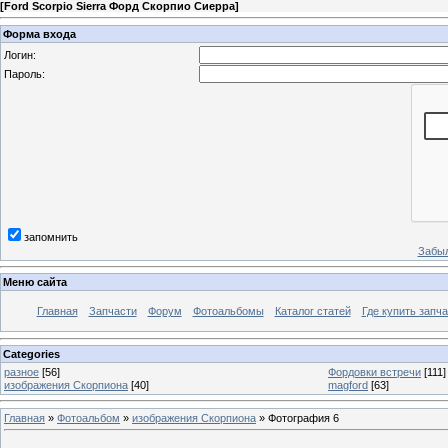
[
Ford Scorpio Sierra Форд Скорпио Сиерра
]
Форма входа
Логин:
Пароль:
запомнить
Забыл
Меню сайта
Главная
Запчасти
Форум
Фотоальбомы
Каталог статей
Где купить запча
Categories
разное
[56]
Фордовки встречи
[111]
изображения Скорпиона
[40]
magford
[63]
Главная
»
Фотоальбом
»
изображения Скорпиона
» Фотография 6