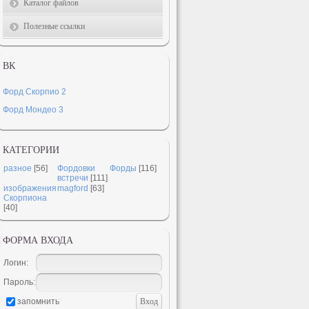
Каталог файлов
Полезные ссылки
ВК
Форд Скорпио 2
Форд Мондео 3
КАТЕГОРИИ
разное
[56]
Фордовки
Форды
[116]
встречи
[111]
изображения
magford
[63]
Скорпиона
[40]
ФОРМА ВХОДА
Логин:
Пароль:
запомнить