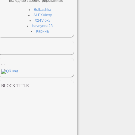
поледние зарегистрированные
Bolbashka
ALEXVioxy
X24Vioxy
haveyona23
Карина
...
...
BLOCK TITLE