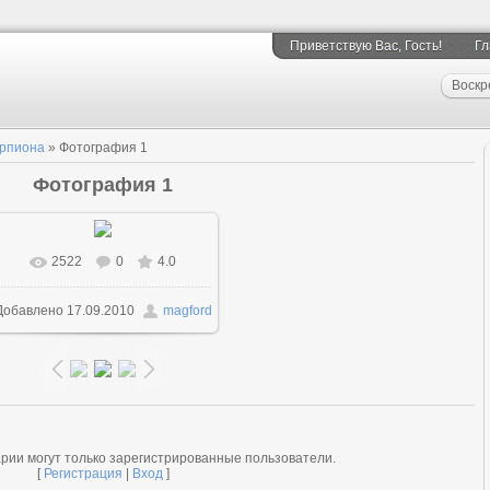
Приветствую Вас
, Гость!
Гл
Воскр
орпиона
» Фотография 1
Фотография 1
2522
0
4.0
В реальном размере
Добавлено
17.09.2010
magford
694x694
/ 156.7Kb
рии могут только зарегистрированные пользователи.
[
Регистрация
|
Вход
]