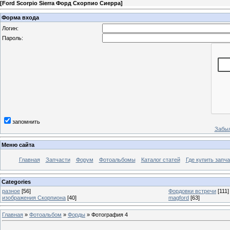
[
Ford Scorpio Sierra Форд Скорпио Сиерра
]
Форма входа
Логин:
Пароль:
запомнить
Забыл
Меню сайта
Главная
Запчасти
Форум
Фотоальбомы
Каталог статей
Где купить запча
Categories
разное
[56]
Фордовки встречи
[111]
изображения Скорпиона
[40]
magford
[63]
Главная
»
Фотоальбом
»
Форды
» Фотография 4