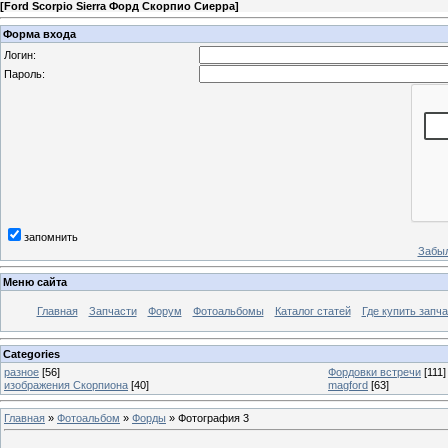
[
Ford Scorpio Sierra Форд Скорпио Сиерра
]
Форма входа
Логин:
Пароль:
запомнить
Забыл
Меню сайта
Главная
Запчасти
Форум
Фотоальбомы
Каталог статей
Где купить запча
Categories
разное
[56]
Фордовки встречи
[111]
изображения Скорпиона
[40]
magford
[63]
Главная
»
Фотоальбом
»
Форды
» Фотография 3