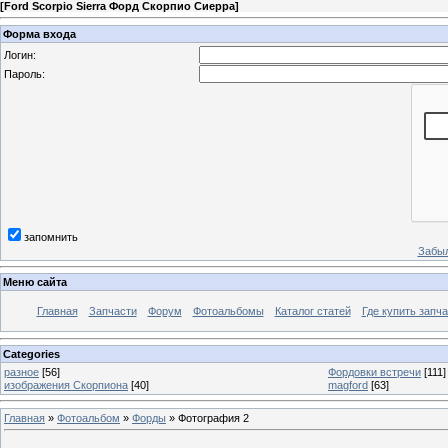
[
Ford Scorpio Sierra Форд Скорпио Сиерра
]
Форма входа
Логин:
Пароль:
запомнить
Забыл
Меню сайта
Главная
Запчасти
Форум
Фотоальбомы
Каталог статей
Где купить запча
Categories
разное
[56]
Фордовки встречи
[111]
изображения Скорпиона
[40]
magford
[63]
Главная
»
Фотоальбом
»
Форды
» Фотография 2