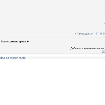
« Предыдущая
|
37
38
3
Всего комментариев
:
0
Добавлять комментарии могу
[
Р
Полная версия сайта