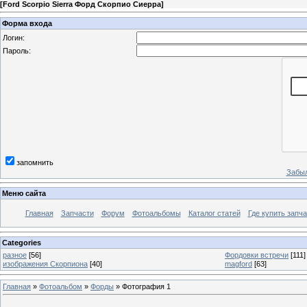
[
Ford Scorpio Sierra Форд Скорпио Сиерра
]
Форма входа
Логин:
Пароль:
запомнить
Забыл
Меню сайта
Главная
Запчасти
Форум
Фотоальбомы
Каталог статей
Где купить запча
Categories
разное
[56]
Фордовки встречи
[111]
изображения Скорпиона
[40]
magford
[63]
Главная
»
Фотоальбом
»
Форды
» Фотография 1