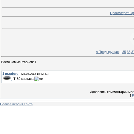
Просмотреть ф
« Предыдущая
|
35
36
3
Всего комментариев
:
1
1
magford
(24.02.2012 18:42:31)
Т-80 красава
Добавлять комментарии могу
[
Р
Полная версия сайта