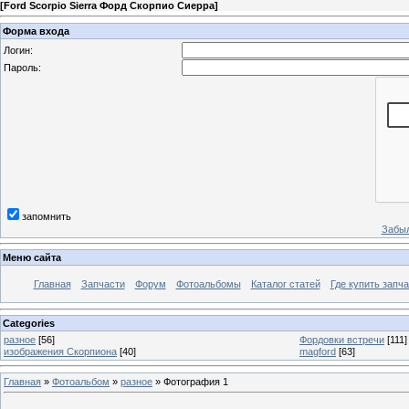
[
Ford Scorpio Sierra Форд Скорпио Сиерра
]
Форма входа
Логин:
Пароль:
запомнить
Забыл
Меню сайта
Главная
Запчасти
Форум
Фотоальбомы
Каталог статей
Где купить запча
Categories
разное
[56]
Фордовки встречи
[111]
изображения Скорпиона
[40]
magford
[63]
Главная
»
Фотоальбом
»
разное
» Фотография 1