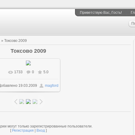
Приветствую Вас
, Гость!
Гл
П
и
» Токсово 2009
Токсово 2009
1733
0
5.0
В реальном размере
Добавлено
19.03.2009
magford
1024x680
/ 588.7Kb
рии могут только зарегистрированные пользователи.
[
Регистрация
|
Вход
]