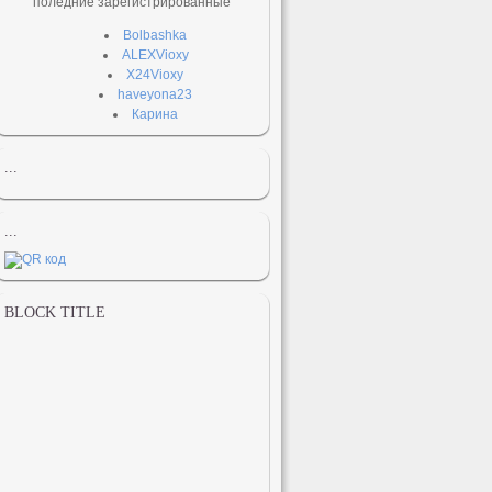
поледние зарегистрированные
Bolbashka
ALEXVioxy
X24Vioxy
haveyona23
Карина
...
...
BLOCK TITLE