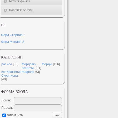
Каталог файлов
Полезные ссылки
ВК
Форд Скорпио 2
Форд Мондео 3
КАТЕГОРИИ
разное
[56]
Фордовки
Форды
[116]
встречи
[111]
изображения
magford
[63]
Скорпиона
[40]
ФОРМА ВХОДА
Логин:
Пароль:
запомнить