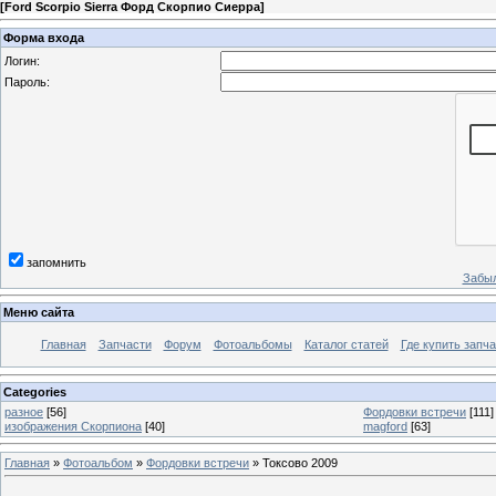
[
Ford Scorpio Sierra Форд Скорпио Сиерра
]
Форма входа
Логин:
Пароль:
запомнить
Забыл
Меню сайта
Главная
Запчасти
Форум
Фотоальбомы
Каталог статей
Где купить запча
Categories
разное
[56]
Фордовки встречи
[111]
изображения Скорпиона
[40]
magford
[63]
Главная
»
Фотоальбом
»
Фордовки встречи
» Токсово 2009