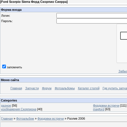
[
Ford Scorpio Sierra Форд Скорпио Сиерра
]
Форма входа
Логин:
Пароль:
запомнить
Забыл
Меню сайта
Главная
Запчасти
Форум
Фотоальбомы
Каталог статей
Где купить запча
Categories
разное
[56]
Фордовки встречи
[111]
изображения Скорпиона
[40]
magford
[63]
Главная
»
Фотоальбом
»
Фордовки встречи
» Разлив 2006