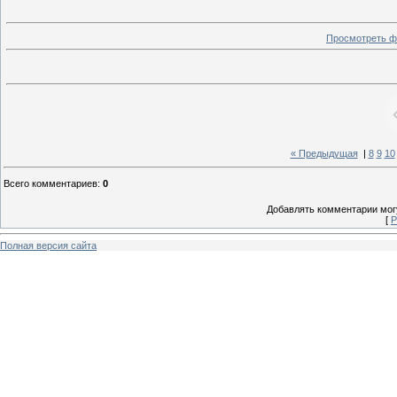
Просмотреть ф
« Предыдущая
|
8
9
10
Всего комментариев
:
0
Добавлять комментарии могу
[
Р
Полная версия сайта