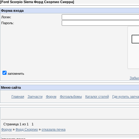
[
Ford Scorpio Sierra Форд Скорпио Сиерра
]
Форма входа
Логин:
Пароль:
запомнить
Забыл
Меню сайта
Главная
Запчасти
Форум
Фотоальбомы
Каталог статей
Где купить запча
Страница
1
из
1
1
Форум
»
Форд Скорпио
»
отказала печка