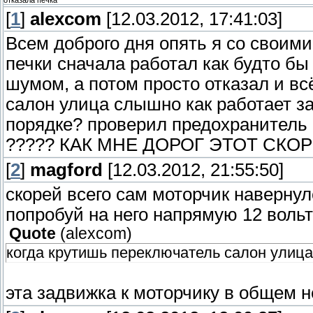
отказала печка
[
1
]
alexcom
[12.03.2012, 17:41:03]
Всем доброго дня опять я со своим
печки сначала работал как будто б
шумом, а потом просто отказал и вс
салон улица слышно как работает за
порядке? проверил предохранитель 
????? КАК МНЕ ДОРОГ ЭТОТ СКОРП
[
2
]
magford
[12.03.2012, 21:55:50]
скорей всего сам моторчик навернул
попробуй на него напрямую 12 вольт
Quote
(
alexcom
)
когда крутишь переключатель салон улица
эта задвижка к моторчику в общем 