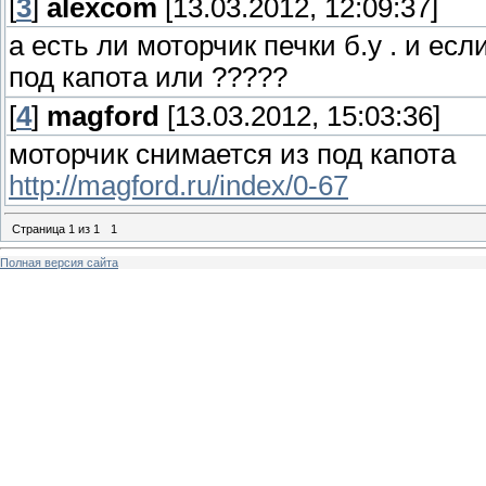
[
3
]
alexcom
[13.03.2012, 12:09:37]
а есть ли моторчик печки б.у . и ес
под капота или ?????
[
4
]
magford
[13.03.2012, 15:03:36]
моторчик снимается из под капота
http://magford.ru/index/0-67
Страница
1
из
1
1
Полная версия сайта