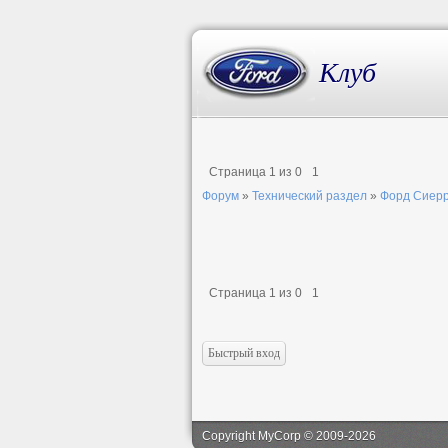
Клуб
Страница
1
из
0
1
Форум
»
Технический раздел
»
Форд Сиер
Страница
1
из
0
1
Copyright MyCorp © 2009-2026