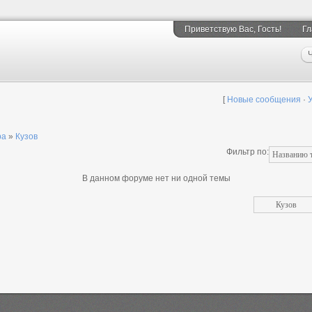
Приветствую Вас
, Гость!
Гл
Ч
[
Новые сообщения
·
ра
»
Кузов
Фильтр по:
В данном форуме нет ни одной темы