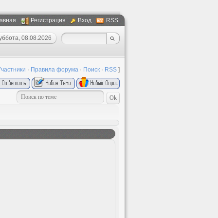
авная
Регистрация
Вход
RSS
уббота, 08.08.2026
Участники
·
Правила форума
·
Поиск
·
RSS
]