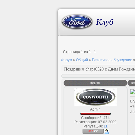
Клуб
Страница
1
из
1
1
Форум
»
Общий
»
Различное обсуждение
Поздравим chapa0520 с Днём Рожденья
magford
Дат
Б/
+7
Admin
Ан
Сообщений:
474
Регистрация:
07.03.2009
Репутация:
11