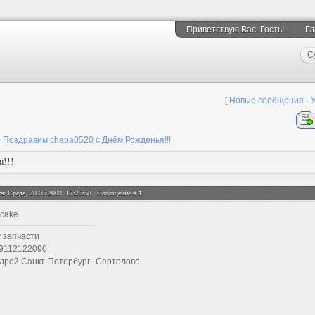
Приветствую Вас
, Гость!
Гл
С
[
Новые сообщения
·
»
Поздравим chapa0520 с Днём Рожденья!!!
!!!
а: Среда, 20.05.2009, 17:25:58 | Сообщение #
1
у запчасти
9112122090
дрей Санкт-Петербург--Сертолово