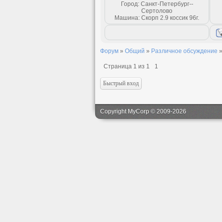
Город: Санкт-Петербург--
Сертолово
Машина: Скорп 2.9 коссик 96г.
Форум
»
Общий
»
Различное обсуждение
Страница
1
из
1
1
Copyright MyCorp © 2009-2026