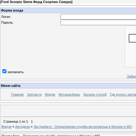
[
Ford Scorpio Sierra Форд Скорпио Сиерра
]
Форма входа
Логин:
Пароль:
запомнить
Забыл
Меню сайта
Главная
Запчасти
Форум
Фотоальбомы
Каталог статей
Где купить запча
Страница
1
из
1
1
Форум
»
Автодела
»
ЭкстраАвто - Оперативная служба автопомощи в Москве и МО