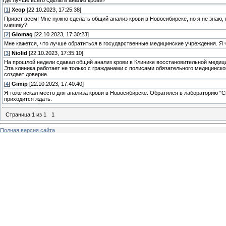
Где лучше всего сделать анализ крови?
[
1
]
Xeop
[22.10.2023, 17:25:38]
Привет всем! Мне нужно сделать общий анализ крови в Новосибирске, но я не знаю,
клинику?
[
2
]
Glomag
[22.10.2023, 17:30:23]
Мне кажется, что лучше обратиться в государственные медицинские учреждения. Я 
[
3
]
Niolid
[22.10.2023, 17:35:10]
На прошлой недели сдавал общий анализ крови в Клинике восстановительной меди
Эта клиника работает не только с гражданами с полисами обязательного медицинского
создает доверие.
[
4
]
Gimip
[22.10.2023, 17:40:40]
Я тоже искал место для анализа крови в Новосибирске. Обратился в лабораторию "С
приходится ждать.
Страница
1
из
1
1
Полная версия сайта