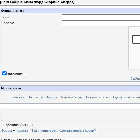
[
Ford Scorpio Sierra Форд Скорпио Сиерра
]
Форма входа
Логин:
Пароль:
запомнить
Забыл
Меню сайта
Главная
Запчасти
Форум
Фотоальбомы
Каталог статей
Где купить запча
Страница
1
из
1
1
Форум
»
Курилка
»
Где лучше всего сделать анализ крови?