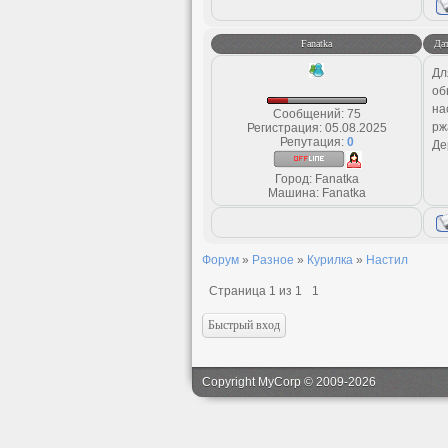
Fanatka
Дат
Дл
об
на
Сообщений:
75
рж
Регистрация:
05.08.2025
Репутация:
0
Де
Город: Fanatka
Машина: Fanatka
Форум
»
Разное
»
Курилка
»
Настил
Страница
1
из
1
1
Copyright MyCorp © 2009-2026