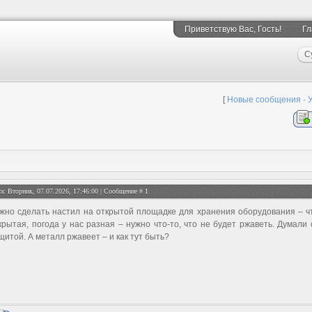
Приветствую Вас
, Гость!
Гл
С
[
Новые сообщения
·
а: Вторник, 07.07.2026, 17:46:00 | Сообщение #
1
жно сделать настил на открытой площадке для хранения оборудования – ч
крытая, погода у нас разная – нужно что-то, что не будет ржаветь. Думали 
щитой. А металл ржавеет – и как тут быть?