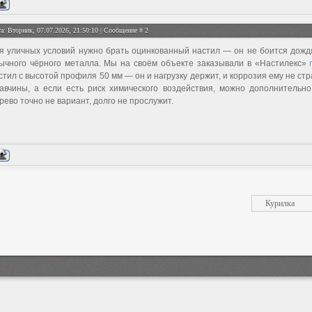
а: Вторник, 07.07.2026, 21:50:10 | Сообщение #
2
я уличных условий нужно брать оцинкованный настил — он не боится дождя
ычного чёрного металла. Мы на своём объекте заказывали в «Настилекс»
стил с высотой профиля 50 мм — он и нагрузку держит, и коррозия ему не с
авчины, а если есть риск химического воздействия, можно дополнительн
рево точно не вариант, долго не прослужит.