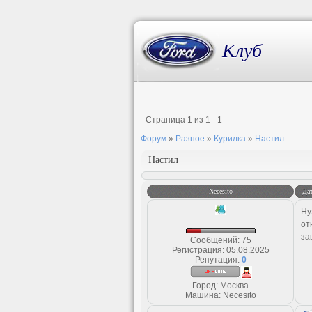
Клуб
Страница
1
из
1
1
Форум
»
Разное
»
Курилка
»
Настил
Настил
Necesito
Дат
Ну
от
за
Сообщений:
75
Регистрация:
05.08.2025
Репутация:
0
Город: Москва
Машина: Necesito