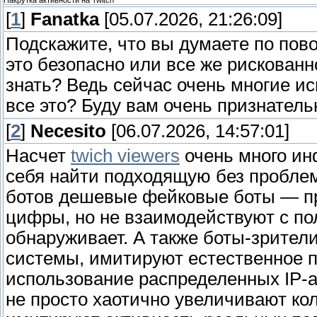
Накрутка активности на Twitch
[
1
]
Fanatka
[05.07.2026, 21:26:09]
Подскажите, что вы думаете по пово
это безопасно или все же рискованн
знать? Ведь сейчас очень многие и
все это? Буду вам очень признател
[
2
]
Necesito
[06.07.2026, 14:57:01]
Насчет
twich viewers
очень много ин
себя найти подходящую без проблем
ботов дешевые фейковые боты — пр
цифры, но не взаимодействуют с пол
обнаруживает. А также боты-зрител
системы, имитируют естественное п
использование распределенных IP-а
не просто хаотично увеличивают ко