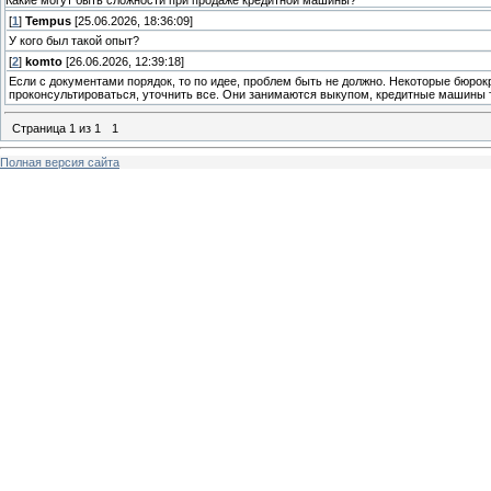
Какие могут быть сложности при продаже кредитной машины?
[
1
]
Tempus
[25.06.2026, 18:36:09]
У кого был такой опыт?
[
2
]
komto
[26.06.2026, 12:39:18]
Если с документами порядок, то по идее, проблем быть не должно. Некоторые бюрок
проконсультироваться, уточнить все. Они занимаются выкупом, кредитные машины т
Страница
1
из
1
1
Полная версия сайта