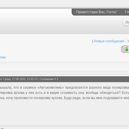
Приветствую Вас
, Гость!
Гл
П
[
Новые сообщения
·
зова
а: Среда, 17.06.2026, 13:05:53 | Сообщение #
1
ышала, что в сервисе «Автокомплекс» предлагается разного вида полировка 
лировка кузова у них есть и в какую стоимость она вообще обходиться? Есть
ень хочу произвести полировку кузова. Буду рада, если вы мне подскажите и