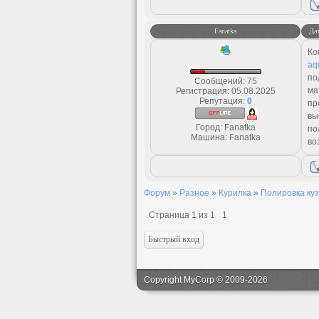
Fanatka
Дат
Ко
aq
по
Сообщений:
75
ма
Регистрация:
05.08.2025
Репутация:
0
пр
вы
Город: Fanatka
по
Машина: Fanatka
во
Форум
»
Разное
»
Курилка
»
Полировка ку
Страница
1
из
1
1
Copyright MyCorp © 2009-2026