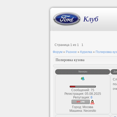
Клуб
Страница
1
из
1
1
Форум
»
Разное
»
Курилка
»
Полировка ку
Полировка кузова
Necesito
Дат
Сл
по
оч
Сообщений:
75
Регистрация:
05.08.2025
Репутация:
0
Город: Москва
Машина: Necesito