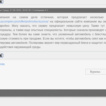
а: Среда, 17.06.2026, 20:01:36 | Сообщение #
2
мпания на самом деле отличная, которая предлагает несколько 
uacomplex.pro/offer/polirovka-kuzova/
на официальном сайте компании вы см
дробно. Могу сказать, что сервис предлагает невысокую цену. Также тут
териалы, а также еще опытные специалисты. Которые сначала производят о
оцедуру. Тем более вы сами знаете, что ухоженный автомобиль с блестящ
сокую стоимость при продаже. Если вы хотите, чтобы автомобиль сиял как 
лировка автомобиля. Полировка вернет ему первозданный блеск и защитит л
здействия окружающей среды.
зова