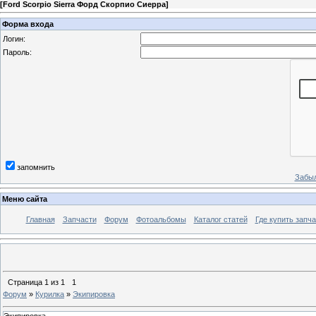
[
Ford Scorpio Sierra Форд Скорпио Сиерра
]
Форма входа
Логин:
Пароль:
запомнить
Забыл
Меню сайта
Главная
Запчасти
Форум
Фотоальбомы
Каталог статей
Где купить запча
Страница
1
из
1
1
Форум
»
Курилка
»
Экипировка