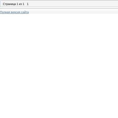
Страница
1
из
1
1
Полная версия сайта