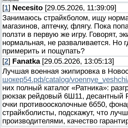
Экипировка
[
1
]
Necesito
[29.05.2026, 11:39:09]
Занимаюсь страйкболом, ищу нормал
магазинов, аптечку, флягу. Пока поп
ползти в первую же игру. Говорят, 
нормальная, не разваливается. Но г
примерить и пощупать?
[
2
]
Fanatka
[29.05.2026, 13:05:13]
Лучшая военная экипировка в Ново
шокер54.рф/catalog/voennye_veshchi/e
них полный каталог «Ратника»: раз
рюкзак рейдовый 6Ш11, десантный Р
очки противоосколочные 6б50, фон
страйкболисты, подскажут, что луч
производителями, качество гаранти