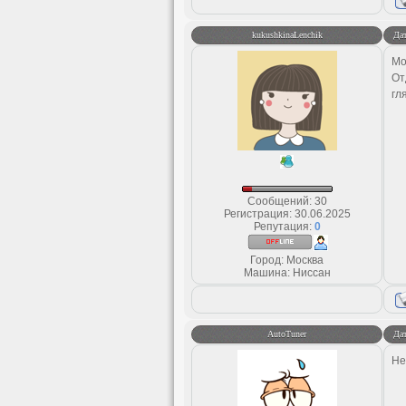
kukushkinaLenchik
Дат
Мо
От
гл
Сообщений:
30
Регистрация:
30.06.2025
Репутация:
0
Город: Москва
Машина: Ниссан
AutoTuner
Дат
Не