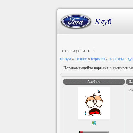
Клуб
Страница
1
из
1
1
Форум
»
Разное
»
Курилка
»
Порекомендуй
Порекомендуйте вариант с экскурсио
AutoTuner
Дат
Мн