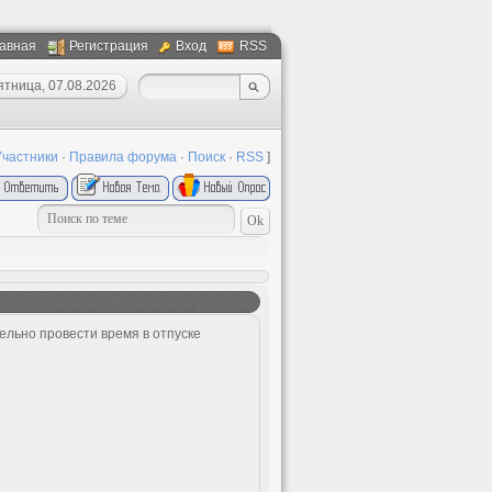
авная
Регистрация
Вход
RSS
ятница, 07.08.2026
Участники
·
Правила форума
·
Поиск
·
RSS
]
ельно провести время в отпуске