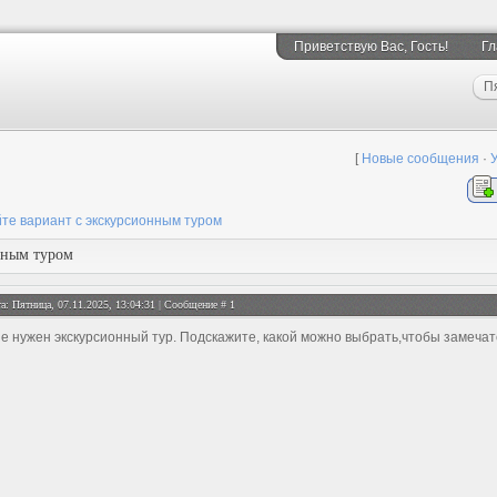
Приветствую Вас
, Гость!
Гл
П
[
Новые сообщения
·
те вариант с экскурсионным туром
нным туром
а: Пятница, 07.11.2025, 13:04:31 | Сообщение #
1
е нужен экскурсионный тур. Подскажите, какой можно выбрать,чтобы замечат