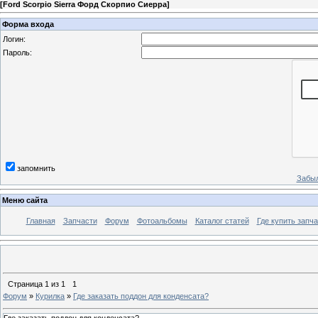
[
Ford Scorpio Sierra Форд Скорпио Сиерра
]
Форма входа
Логин:
Пароль:
запомнить
Забыл
Меню сайта
Главная
Запчасти
Форум
Фотоальбомы
Каталог статей
Где купить запча
Страница
1
из
1
1
Форум
»
Курилка
»
Где заказать поддон для конденсата?