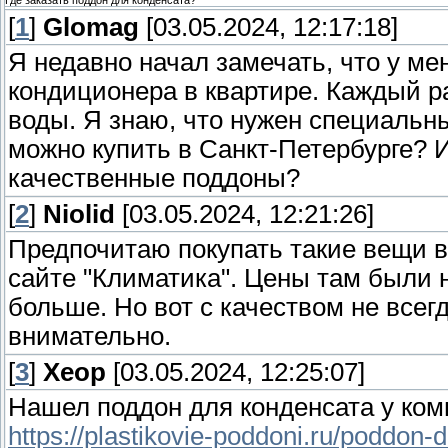
Где заказать поддон для конденсата?
[
1
]
Glomag
[03.05.2024, 12:17:18]
Я недавно начал замечать, что у ме
кондиционера в квартире. Каждый раз
воды. Я знаю, что нужен специальны
можно купить в Санкт-Петербурге? 
качественные поддоны?
[
2
]
Niolid
[03.05.2024, 12:21:26]
Предпочитаю покупать такие вещи в
сайте "Климатика". Цены там были 
больше. Но вот с качеством не всег
внимательно.
[
3
]
Xeop
[03.05.2024, 12:25:07]
Нашел поддон для конденсата у ко
https://plastikovie-poddoni.ru/poddon-