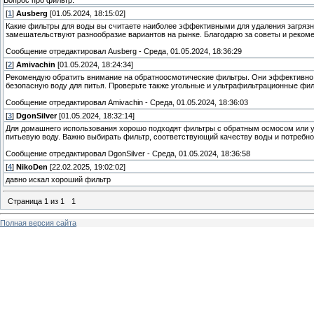
Вопрос про фильтр.
[
1
]
Ausberg
[01.05.2024, 18:15:02]
Какие фильтры для воды вы считаете наиболее эффективными для удаления загрязн
замешательствуют разнообразие вариантов на рынке. Благодарю за советы и реком
Сообщение отредактировал
Ausberg
-
Среда, 01.05.2024, 18:36:29
[
2
]
Amivachin
[01.05.2024, 18:24:34]
Рекомендую обратить внимание на обратноосмотические фильтры. Они эффективно 
безопасную воду для питья. Проверьте также угольные и ультрафильтрационные фил
Сообщение отредактировал
Amivachin
-
Среда, 01.05.2024, 18:36:03
[
3
]
DgonSilver
[01.05.2024, 18:32:14]
Для домашнего использования хорошо подходят фильтры с обратным осмосом или у
питьевую воду. Важно выбирать фильтр, соответствующий качеству воды и потребн
Сообщение отредактировал
DgonSilver
-
Среда, 01.05.2024, 18:36:58
[
4
]
NikoDen
[22.02.2025, 19:02:02]
давно искал хороший фильтр
Страница
1
из
1
1
Полная версия сайта