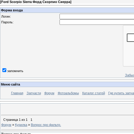
[
Ford Scorpio Sierra Форд Скорпио Сиерра
]
Форма входа
Логин:
Пароль:
запомнить
Забыл
Меню сайта
Главная
Запчасти
Форум
Фотоальбомы
Каталог статей
Где купить запча
Страница
1
из
1
1
Форум
»
Курилка
»
Вопрос про фильтр.