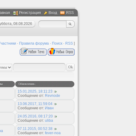
авная
Регистрация
Вход
RSS
уббота, 08.08.2026
Участники
·
Правила форума
·
Поиск
·
RSS
]
мы
Обновления
↓
15.01.2025, 18:11:23
Сообщение от:
Revnode
13.06.2017, 11:59:04
Сообщение от:
Иван
24.05.2016, 08:17:20
Сообщение от:
uliba
07.11.2015, 00:52:38
oa
Сообщение от:
fever-noa