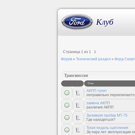
Клуб
Страница
1
из
1
1
Форум
»
Технический раздел
»
Форд Скор
Трансмиссия
Тема
АКПП тупит
неправильно переключается
замена АКПП
различия АКПП
Заливная пробка МТ-75
Где находиться?
Тугая педаль сцепления
За пару лет эксплуатации пе