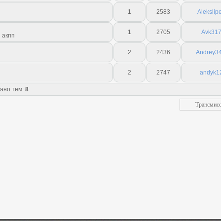
1
2583
Alekslip
1
2705
Avk31
 акпп
2
2436
Andrey34
2
2747
andyk1
зано тем:
8
.