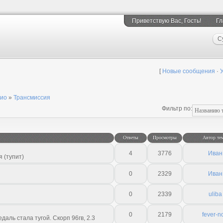
Приветствую Вас
, Гость!
Гл
С
[
Новые сообщения
·
пио
»
Трансмиссия
Фильтр по:
Ответы
Просмотры
Автор те
4
3776
Иван
 (тупит)
0
2329
Иван
0
2339
uliba
0
2179
fever-n
даль стала тугой. Скорп 96гв, 2.3