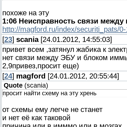
похоже на эту
1:06 Неисправность связи между
http://magford.ru/index/securiti_pats/0
[
23
]
scania
[24.01.2012, 14:55:03]
привет всем ,затянул жабика к элек
нет связи между ЭБУ и блоком иммы
2,9привез,просит еще)
[
24
]
magford
[24.01.2012, 20:55:44]
Quote
(
scania
)
просит найти схему на эту хрень
от схемы ему легче не станет
и нет её как таковой
причина или в имммо или в мозгах