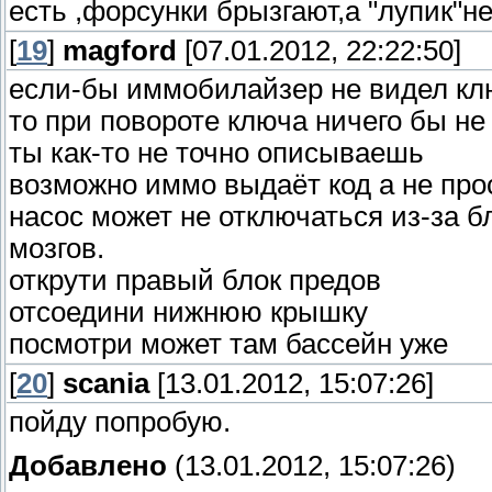
есть ,форсунки брызгают,а "лупик"н
[
19
]
magford
[07.01.2012, 22:22:50]
если-бы иммобилайзер не видел кл
то при повороте ключа ничего бы н
ты как-то не точно описываешь
возможно иммо выдаёт код а не про
насос может не отключаться из-за б
мозгов.
открути правый блок предов
отсоедини нижнюю крышку
посмотри может там бассейн уже
[
20
]
scania
[13.01.2012, 15:07:26]
пойду попробую.
Добавлено
(13.01.2012, 15:07:26)