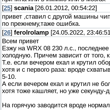
[
25
]
scania
[26.01.2012, 00:54:22]
привет ,ставил с другой машины чип
по прежнему,таже ошибка.
[
26
]
ferolrolamp
[24.05.2022, 23:46:51
Всем привет
Езжу на WRX 08 230 л.с., последнее
холодную. Причем зависит от того, к
Т.е. если вечером ехал и крутил обо
хотя и с первого раза: вроде схваты
5-10.
А если вечером ехал и крутил не бо
хотя тоже кашляет, но уже секунду-д
На горячую заводится вроде нормал