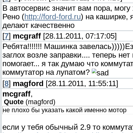
В автосервис значит вам пора, мог
Рено (
http://ford-ford.ru
) на каширке, 
делают качественно
[
7
]
mcgraff
[28.11.2011, 07:17:05]
Ребята!!!!!!! Машинка завелась)))))Ез
заглох возле заправки.... теперь не
помогает... я так думаю что коммута
коммутатор на лупатом?
[
8
]
magford
[28.11.2011, 11:55:11]
mcgraff
,
Quote
(
magford
)
не плохо бы указать какой именно мотор
если у тебя обычный 2.9 то коммут