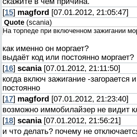
скажите в чем причина.
[
15
]
magford
[07.01.2012, 21:05:47]
Quote
(
scania
)
На торпеде при включенном зажигании мо
как именно он моргает?
выдаёт код или постоянно моргает?
[
16
]
scania
[07.01.2012, 21:11:50]
когда включ зажигание -загорается и
постоянно
[
17
]
magford
[07.01.2012, 21:23:40]
возможно иммобилайзер не видит 
[
18
]
scania
[07.01.2012, 21:56:21]
и что делать? почему не отключаетс