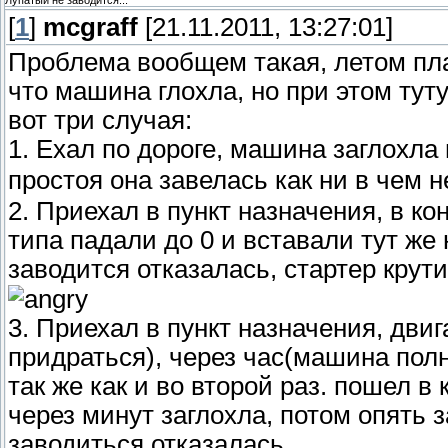
Лупатый не заводится...
[
1
]
mcgraff
[21.11.2011, 13:27:01]
Проблема вообщем такая, летом пл
что машина глохла, но при этом тут
вот три случая:
1. Ехал по дороге, машина заглохла
простоя она завелась как ни в чем 
2. Приехал в пункт назначения, в ко
типа падали до 0 и вставали тут же
заводится отказалась, стартер крут
3. Приехал в пункт назначения, двиг
придраться), через час(машина полн
так же как и во второй раз. пошел в
через минут заглохла, потом опять з
заводиться отказалась.