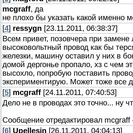
mcgraff
, да
не плохо бы указать какой именно м
[
4
]
ressygn
[23.11.2011, 06:38:37]
Всем привет, позовчера при замене 
высоковольтный провод как бы терся 
железки, машину оставил у них в бок
домой дергонье пропало, хз с чем эт
высохло, попробую поставить провод
экспериментирую. Может тоже все д
[
5
]
mcgraff
[24.11.2011, 07:40:53]
Дело не в проводах это точно... ну 
Сообщение отредактировал
mcgraff
[
6
]
Upellesin
[26.11.2011, 04:04:13]