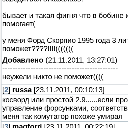
бывает и такая фигня что в бобине и
помогает(
у меня Форд Скорпио 1995 года 3 ли
поможет????!!!!(((((((
Добавлено
(21.11.2011, 13:27:01)
---------------------------------------------
неужели никто не поможет((((
[
2
]
russa
[23.11.2011, 00:10:13]
косворд или простой 2.9......если про
управление форсунками, соответств
меня так комутатор похоже умирал
[
3
]
magford
[23.11.2011, 00:22:19]