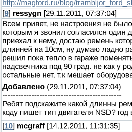
http://magford.ru/blog/trambljor_ford
[
9
]
ressygn
[29.11.2011, 07:37:04]
Всем привет, не настроения не был
которым я звонил согласился один 
приехал к нему, достаю ремень кото
длинней на 10см, ну думаю ладно ра
решил пока тепло в гараже поменят
надсвечника под 90 град. не как у р
остальные нет, т.к мешает оборудов
Добавлено
(29.11.2011, 07:37:04)
---------------------------------------------
Ребят подскажите какой длинны рем
коду пишет тип двигателя NSD? год
[
10
]
mcgraff
[14.12.2011, 11:31:35]