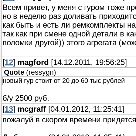
Всем привет, у меня с гуром тоже п
но в неделю раз доливать приходится
как быть и есть ли ремкомплекты на
так как при смене одной детали в ка
поломки другой)) этого агрегата (мож
[
12
]
magford
[14.12.2011, 19:56:25]
Quote
(
ressygn
)
новый гур стоит от 20 до 60 тыс.рублей
б/у 2500 руб.
[
13
]
mcgraff
[04.01.2012, 11:25:41]
пожалуй в скором времени придется 