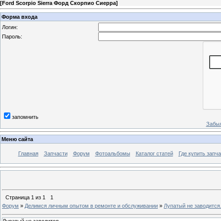
[
Ford Scorpio Sierra Форд Скорпио Сиерра
]
Форма входа
Логин:
Пароль:
запомнить
Забыл
Меню сайта
Главная
Запчасти
Форум
Фотоальбомы
Каталог статей
Где купить запча
Страница
1
из
1
1
Форум
»
Делимся личным опытом в ремонте и обслуживании
»
Лупатый не заводится.