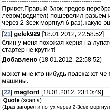
---------------------------------------------
Привет.Правый блок предов перебра
левом(водител) пошевелил разьем и
через 2-3сек моргнул 6 раз).какую о
[
21
]
gelek929
[18.01.2012, 22:58:52]
блин у меня похожая херня на лупат
стартер не крутит!
Добавлено
(18.01.2012, 22:58:52)
---------------------------------------------
может мне кто нибудь подскажет че 
машины.
[
22
]
magford
[18.01.2012, 23:10:49]
Quote
(
scania
)
(1раз загорел и потух через 2-3сек моргну