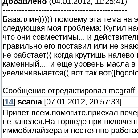
Добавлено
(04.01.2012, 11:25:41)
---------------------------------------------
Баааллин))))) помоему эта тема на э
следующая моя проблема: Купил нас
что они совместимы... и действитель
правильно его поставил или не знаю
не работает(( когда крутишь налево 
каменный.... и еще уровень масла в
увеличивыается(( вот так вот([bgcolo
Сообщение отредактировал
mcgraff
[
14
]
scania
[07.01.2012, 20:57:33]
Привет всем,помогите.приехал вечер
не завелся.На торпеде при включен
иммобилайзера и постоянно работае