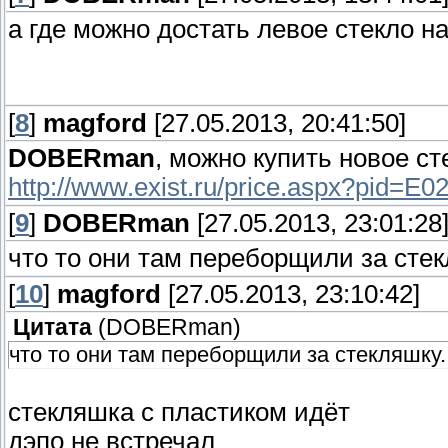
а где можно достать левое стекло н
[
8
]
magford
[27.05.2013, 20:41:50]
DOBERman
, можно купить новое ст
http://www.exist.ru/price.aspx?pid=
[
9
]
DOBERman
[27.05.2013, 23:01:28
что то они там переборщили за стек
[
10
]
magford
[27.05.2013, 23:10:42]
Цитата
(
DOBERman
)
что то они там переборщили за стекляшку..
стекляшка с пластиком идёт
дэпо не встречал