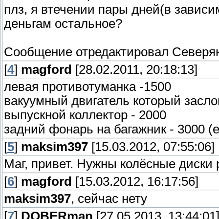
плз, я втечении пары дней(в зависим
деньгам остальное?
Сообщение отредактировал
Северя
[
4
]
magford
[28.02.2011, 20:18:13]
левая противотуманка -1500
вакуумный двигатель который засло
выпускной коллектор - 2000
задний фонарь на багажник - 3000 (
[
5
]
maksim397
[15.03.2012, 07:55:06]
Маг, привет. Нужны колёсные диски р
[
6
]
magford
[15.03.2012, 16:17:56]
maksim397
, сейчас нету
[
7
]
DOBERman
[27.05.2013, 13:44:01