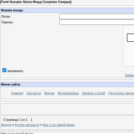
[
Ford Scorpio Sierra Форд Скорпио Сиерра
]
Форма входа
Логин:
Пароль:
запомнить
Забыл
Меню сайта
Главная
Запчасти
Форум
Фотоальбомы
Каталог статей
Где купить запча
Страница
1
из
1
1
Форум
»
Куплю запчасти
»
Маг я по левой фаре