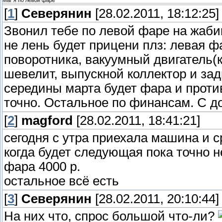
Маг я по левой фаре
[
1
]
Северянин
[28.02.2011, 18:12:25]
Звонил тебе по левой фаре на жабик
не лень будет прицени плз: левая ф
поворотника, вакуумный двигатель(
шевелит, выпускной коллектор и за
середины марта будет фара и проти
точно. Остальное по финансам. С до
[
2
]
magford
[28.02.2011, 18:41:21]
сегодня с утра приехала машина и 
когда будет следующая пока точно н
фара 4000 р.
остальное всё есть
[
3
]
Северянин
[28.02.2011, 20:10:44]
На них что, спрос большой что-ли?