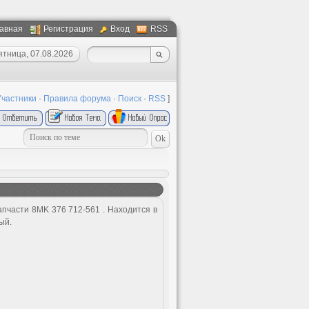
авная
Регистрация
Вход
RSS
ятница, 07.08.2026
Участники
·
Правила форума
·
Поиск
·
RSS
]
апчасти 8MK 376 712-561 . Находится в
ый.