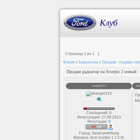
Клуб
Страница
1
из
1
1
Форум
»
Барахолка
»
Продам - подарю зап
Продам радиатор на Scorpio 2 новый
stranger315
Дат
Пр
Мо
Сообщений:
6
Регистрация:
27.09.2013
Репутация:
0
Город: Sankt-peterburg
Машина: ford scorpio 1 2.5 td,