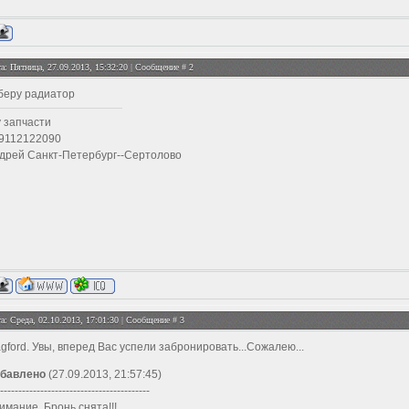
а: Пятница, 27.09.2013, 15:32:20 | Сообщение #
2
беру радиатор
у запчасти
9112122090
дрей Санкт-Петербург--Сертолово
а: Среда, 02.10.2013, 17:01:30 | Сообщение #
3
gford. Увы, вперед Вас успели забронировать...Сожалею...
бавлено
(27.09.2013, 21:57:45)
-----------------------------------------
имание. Бронь снята!!!