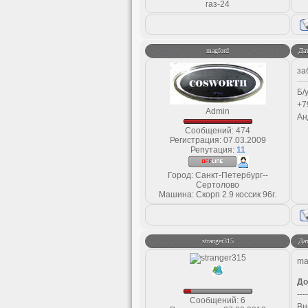
газ-24
magford
Дат
за
Б/
+7
Admin
Ан
Сообщений:
474
Регистрация:
07.03.2009
Репутация:
11
Город: Санкт-Петербург--
Сертолово
Машина: Скорп 2.9 коссик 96г.
stranger315
Дат
ma
До
----
Сообщений:
6
Вн