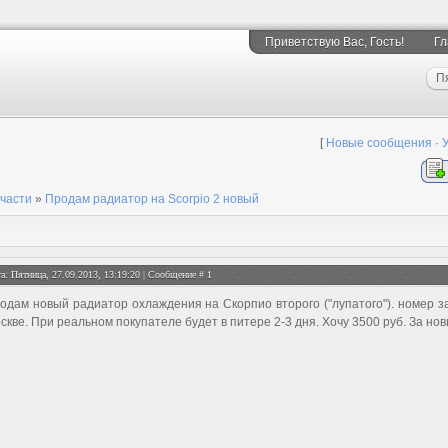
Приветствую Вас
, Гость!
Гл
П
[
Новые сообщения
·
части
»
Продам радиатор на Scorpio 2 новый
а: Пятница, 27.09.2013, 13:19:20 | Сообщение #
1
одам новый радиатор охлаждения на Скорпио второго ("лупатого"). номер з
скве. При реальном покупателе будет в питере 2-3 дня. Хочу 3500 руб. За нов