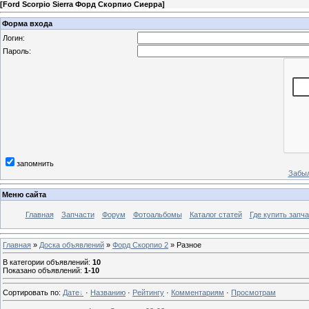
[
Ford Scorpio Sierra Форд Скорпио Сиерра
]
Форма входа
Логин:
Пароль:
запомнить
Забыл
Меню сайта
Главная
Запчасти
Форум
Фотоальбомы
Каталог статей
Где купить запча
Главная
»
Доска объявлений
»
Форд Скорпио 2
» Разное
В категории объявлений
:
10
Показано объявлений
:
1-10
Сортировать по
:
Дате
·
Названию
·
Рейтингу
·
Комментариям
·
Просмотрам