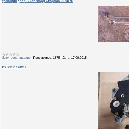
трапеция дворников Форд Скорпио 92-98 гг.
Электрооснащение
|
Просмотров:
1875
|
Дата:
17.09.2015
моторчик люка