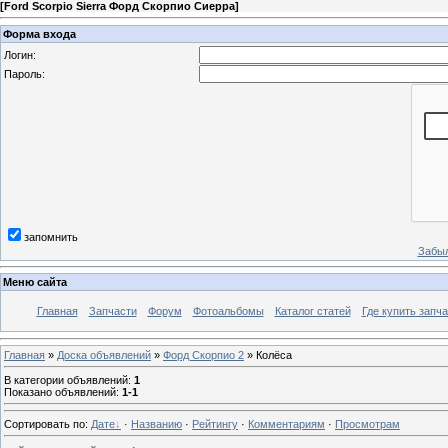
[
Ford Scorpio Sierra Форд Скорпио Сиерра
]
Форма входа
Логин:
Пароль:
запомнить
Забыл
Меню сайта
Главная
Запчасти
Форум
Фотоальбомы
Каталог статей
Где купить запча
Главная
»
Доска объявлений
»
Форд Скорпио 2
» Колёса
В категории объявлений
:
1
Показано объявлений
:
1-1
Сортировать по
:
Дате
·
Названию
·
Рейтингу
·
Комментариям
·
Просмотрам