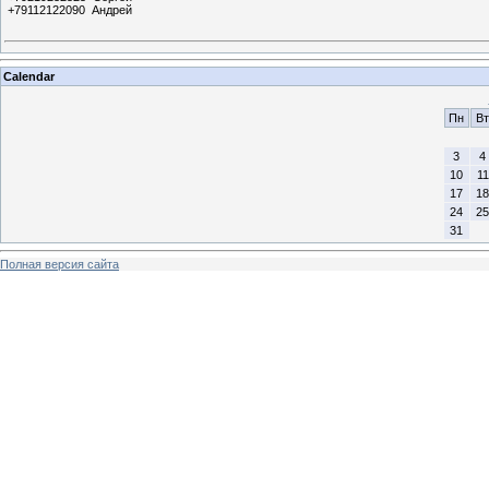
+79112122090 Андрей
Calendar
Пн
Вт
3
4
10
11
17
18
24
25
31
Полная версия сайта