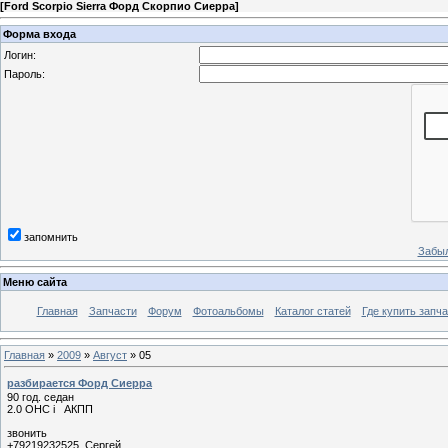
[
Ford Scorpio Sierra Форд Скорпио Сиерра
]
Форма входа
Логин:
Пароль:
запомнить
Забыл
Меню сайта
Главная
Запчасти
Форум
Фотоальбомы
Каталог статей
Где купить запча
Главная
»
2009
»
Август
»
05
разбирается Форд Сиерра
90 год. седан
2.0 ОНС i АКПП
звонить
+79219232525 Сергей