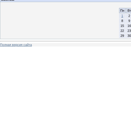
Пн
Вт
1
2
8
9
15
16
22
23
29
30
Полная версия сайта