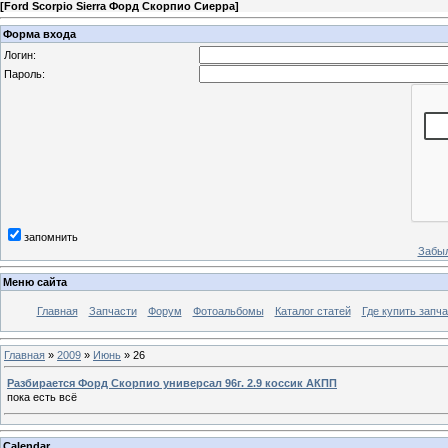
[
Ford Scorpio Sierra Форд Скорпио Сиерра
]
Форма входа
Логин:
Пароль:
запомнить
Забыл
Меню сайта
Главная
Запчасти
Форум
Фотоальбомы
Каталог статей
Где купить запча
Главная
»
2009
»
Июнь
»
26
Разбирается Форд Скорпио универсал 96г. 2.9 коссик АКПП
пока есть всё
Calendar