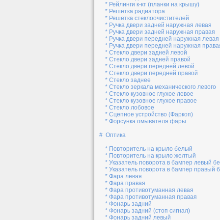
* Рейлинги к-кт (планки на крышу)
* Решетка радиатора
* Решетка стеклоочистителей
* Ручка двери задней наружная левая
* Ручка двери задней наружная правая
* Ручка двери передней наружная левая
* Ручка двери передней наружная права
* Стекло двери задней левой
* Стекло двери задней правой
* Стекло двери передней левой
* Стекло двери передней правой
* Стекло заднее
* Стекло зеркала механического левого
* Стекло кузовное глухое левое
* Стекло кузовное глухое правое
* Стекло лобовое
* Сцепное устройство (Фаркоп)
* Форсунка омывателя фары
# Оптика
* Повторитель на крыло белый
* Повторитель на крыло желтый
* Указатель поворота в бампер левый б
* Указатель поворота в бампер правый 
* Фара левая
* Фара правая
* Фара противотуманная левая
* Фара противотуманная правая
* Фонарь задний
* Фонарь задний (стоп сигнал)
* Фонарь задний левый