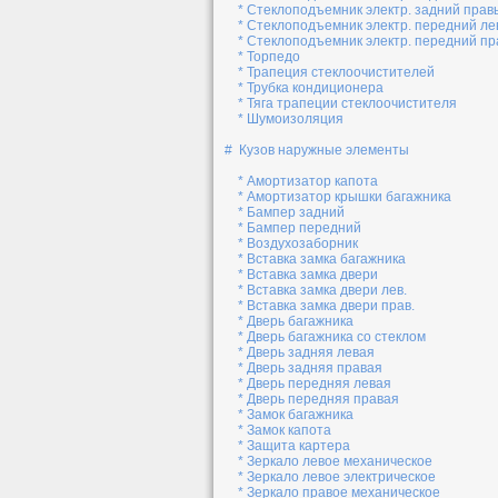
* Стеклоподъемник электр. задний прав
* Стеклоподъемник электр. передний л
* Стеклоподъемник электр. передний п
* Торпедо
* Трапеция стеклоочистителей
* Трубка кондиционера
* Тяга трапеции стеклоочистителя
* Шумоизоляция
# Кузов наружные элементы
* Амортизатор капота
* Амортизатор крышки багажника
* Бампер задний
* Бампер передний
* Воздухозаборник
* Вставка замка багажника
* Вставка замка двери
* Вставка замка двери лев.
* Вставка замка двери прав.
* Дверь багажника
* Дверь багажника со стеклом
* Дверь задняя левая
* Дверь задняя правая
* Дверь передняя левая
* Дверь передняя правая
* Замок багажника
* Замок капота
* Защита картера
* Зеркало левое механическое
* Зеркало левое электрическое
* Зеркало правое механическое