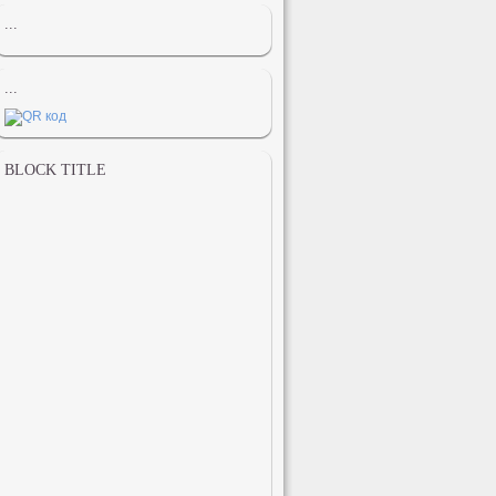
...
...
BLOCK TITLE