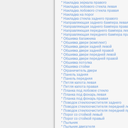
* Накладка зеркала правого
* Накладка лобового стекла левая
* Накладка лобового стекла правая
* Накладка на порог
* Накладка стекла заднего правого
* Направляющая заднего бампера лева
* Направляющая заднего бампера прав
* Направляющая переднего бампера ле
* Направляющая переднего бампера пр
* Обшивка багажника
* Обшивка двери (комплект)
* Обшивка двери задней левой
* Обшивка двери задней правой
* Обшивка двери передней левой
* Обшивка двери передней правой
* Обшивка потолка
* Обшивка стойки
* Ограничитель двери
* Панель задняя
* Панель передняя
* Петля капота левая
* Петля капота правая
* Планка под лобовое стекло
* Планка под фонарь левая
* Планка под фонарь правая
* Поводок стеклоочистителя заднего
* Поводок стеклоочистителя передний 
* Поводок стеклоочистителя передний 
* Порог со стойкой левый
* Порог со стойкой правый
* Пыльник
* Пыльник двигателя