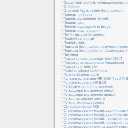
* Осушитель системы кондиционирован
* Отбойник
* Ответная часть ремня безопасности
* Панель приборов
* Панель управления печкой
* Педаль газа
* Пепельница задняя (в дверь)
* Пепельница передняя
* Петля крышки багажника
* Плафон салонный
* Подлокотник
* Подушка безопасности в рулевое коле
* Подушка безопасности пассажирская (
* Пружина
* Радиатор (маслоохладитель) АКПП
* Радиатор кондиционера (конденсер)
* Радиатор отопителя
* Рамка плафона салонного
* Ремень безопасности
* Рулевое колесо для AIR BAG (без AIR 
* Рулевое колесо с AIR BAG
* Ручка внутренняя потолочная
* Ручка двери внутренняя левая
* Ручка двери внутренняя правая
* Ручка открывания капота
* Ручка стеклоподъемника
* Скоба крепления АКБ
* Стеклоподъемник механ. задний левы
* Стеклоподъемник механ. задний прав
* Стеклоподъемник механ. передний ле
* Стеклоподъемник механ. передний пр
* Стеклоподъемник электр. задний левы