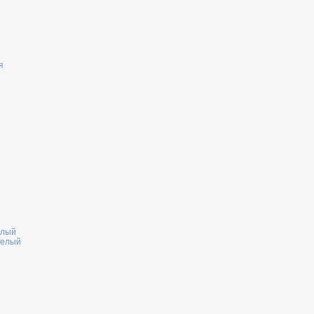
я
елый
белый