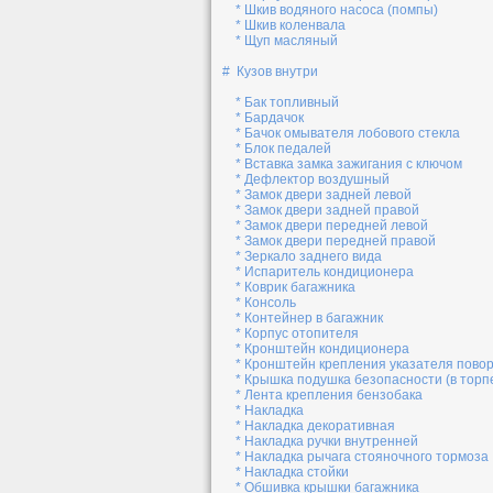
* Шкив водяного насоса (помпы)
* Шкив коленвала
* Щуп масляный
# Кузов внутри
* Бак топливный
* Бардачок
* Бачок омывателя лобового стекла
* Блок педалей
* Вставка замка зажигания с ключом
* Дефлектор воздушный
* Замок двери задней левой
* Замок двери задней правой
* Замок двери передней левой
* Замок двери передней правой
* Зеркало заднего вида
* Испаритель кондиционера
* Коврик багажника
* Консоль
* Контейнер в багажник
* Корпус отопителя
* Кронштейн кондиционера
* Кронштейн крепления указателя пово
* Крышка подушка безопасности (в торп
* Лента крепления бензобака
* Накладка
* Накладка декоративная
* Накладка ручки внутренней
* Накладка рычага стояночного тормоза
* Накладка стойки
* Обшивка крышки багажника