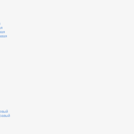
я
ая
вая
авая
левый
правый