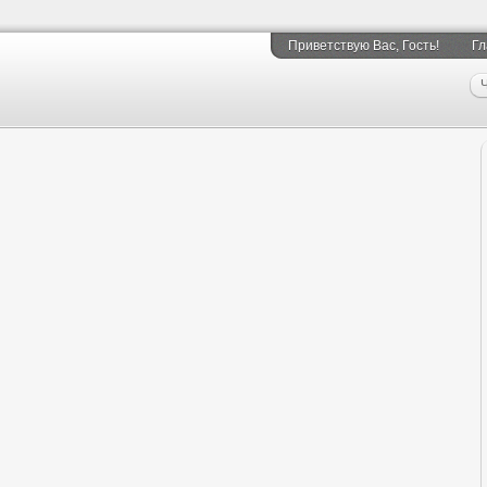
Приветствую Вас
, Гость!
Гл
Ч