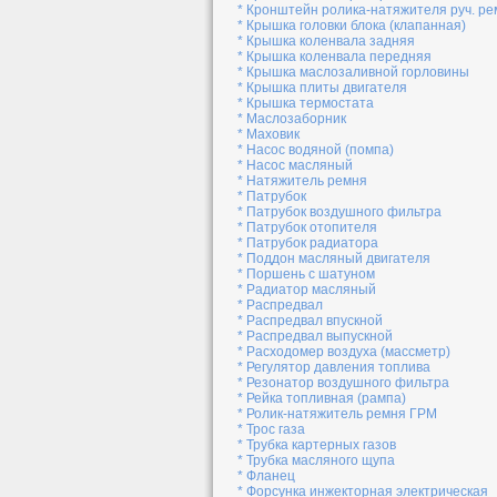
* Кронштейн ролика-натяжителя руч. ре
* Крышка головки блока (клапанная)
* Крышка коленвала задняя
* Крышка коленвала передняя
* Крышка маслозаливной горловины
* Крышка плиты двигателя
* Крышка термостата
* Маслозаборник
* Маховик
* Насос водяной (помпа)
* Насос масляный
* Натяжитель ремня
* Патрубок
* Патрубок воздушного фильтра
* Патрубок отопителя
* Патрубок радиатора
* Поддон масляный двигателя
* Поршень с шатуном
* Радиатор масляный
* Распредвал
* Распредвал впускной
* Распредвал выпускной
* Расходомер воздуха (массметр)
* Регулятор давления топлива
* Резонатор воздушного фильтра
* Рейка топливная (рампа)
* Ролик-натяжитель ремня ГРМ
* Трос газа
* Трубка картерных газов
* Трубка масляного щупа
* Фланец
* Форсунка инжекторная электрическая