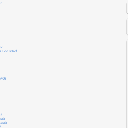
ия
со
в торпедо)
BAG)
й
ый
вый
авый
й