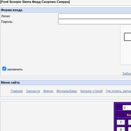
[
Ford Scorpio Sierra Форд Скорпио Сиерра
]
Форма входа
Логин:
Пароль:
запомнить
Забыл
Меню сайта
Главная
Запчасти
Форум
Фотоальбомы
Каталог статей
Где купить запча
Ка