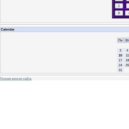
Calendar
Пн
Вт
3
4
10
11
17
18
24
25
31
Полная версия сайта