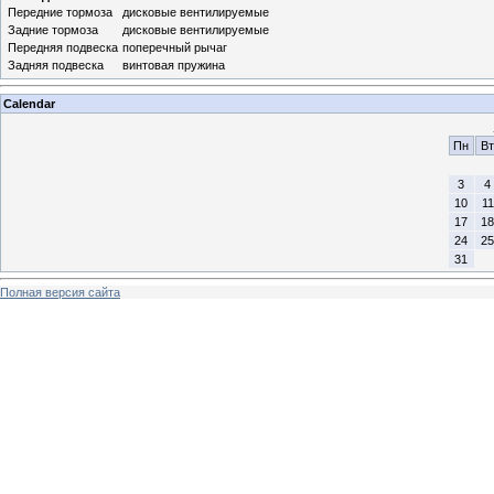
Передние тормоза
дисковые вентилируемые
Задние тормоза
дисковые вентилируемые
Передняя подвеска
поперечный рычаг
Задняя подвеска
винтовая пружина
Calendar
Пн
Вт
3
4
10
11
17
18
24
25
31
Полная версия сайта