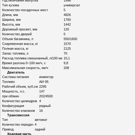
Год окончания выпуска
1998
Тип кузова
универсал
Количество посадочных мест
5
Длина, мм
4826
Ширина, мм
1760
Высота, мм
1442
Дорожный просвет, мм
120
Количество дверей
5
Объем багажника, л
550/1600
Снаряженная масса, кг
1570
Полная масса, кг
2125
Запас топлива, л
70
Расход топлива смешнанный, л/100 км
10,1
Время разгона 0–100 км/ч, с
9,8
Максимальная скорость, км/ч
208
Двигатель
Система питания
инжектор
Топливо
АИ-95
Рабочий объем, куб.см
2295
Мощность, л.с.
147
при об/мин
202/4500
Количество цилиндров
4
Конфигурация
рядный
Количество клапанов
16
Трансмиссия
Тип
автомат
Количество передач
4
Привод
задний
Ходовая часть