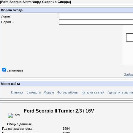
[
Ford Scorpio Sierra Форд Скорпио Сиерра
]
Форма входа
Логин:
Пароль:
запомнить
Забыл
Меню сайта
Главная
Запчасти
Форум
Фотоальбомы
Каталог статей
Где купить запча
Ford Scorpio II Turnier 2.3 i 16V
Общие данные
Год начала выпуска
1994