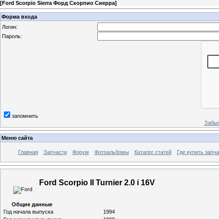
[
Ford Scorpio Sierra Форд Скорпио Сиерра
]
Форма входа
Логин:
Пароль:
запомнить
Забыл
Меню сайта
Главная
Запчасти
Форум
Фотоальбомы
Каталог статей
Где купить запча
Ford Scorpio II Turnier 2.0 i 16V
Общие данные
Год начала выпуска
1994