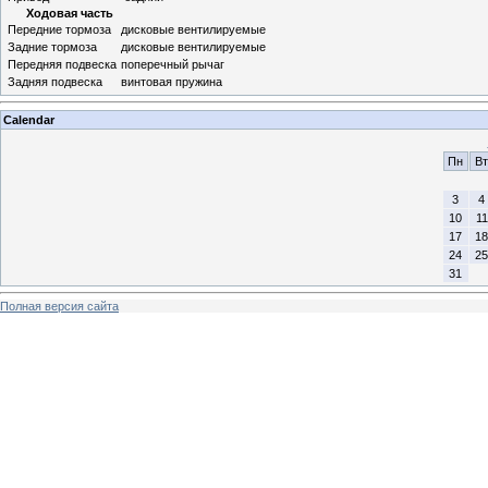
Ходовая часть
Передние тормоза
дисковые вентилируемые
Задние тормоза
дисковые вентилируемые
Передняя подвеска
поперечный рычаг
Задняя подвеска
винтовая пружина
Calendar
Пн
Вт
3
4
10
11
17
18
24
25
31
Полная версия сайта