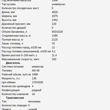
Год окончания выпуска
1998
Тип кузова
универсал
Количество посадочных мест
5
Длина, мм
4826
Ширина, мм
1875
Высота, мм
1442
Дорожный просвет, мм
120
Количество дверей
5
Объем багажника, л
550/1020
Снаряженная масса, кг
1495
Полная масса, кг
2125
Запас топлива, л
70
Расход топлива город, л/100 км
12
Расход топлива смешнанный, л/100 км
9,1
Время разгона 0–100 км/ч, с
11,4
Максимальная скорость, км/ч
200
Двигатель
Система питания
инжектор
Топливо
АИ-95
Рабочий объем, куб.см
1998
Мощность, л.с.
136
при об/мин
175/4200
Количество цилиндров
4
Конфигурация
рядный
Количество клапанов
16
Трансмиссия
Тип
механика
Количество передач
5
Привод
задний