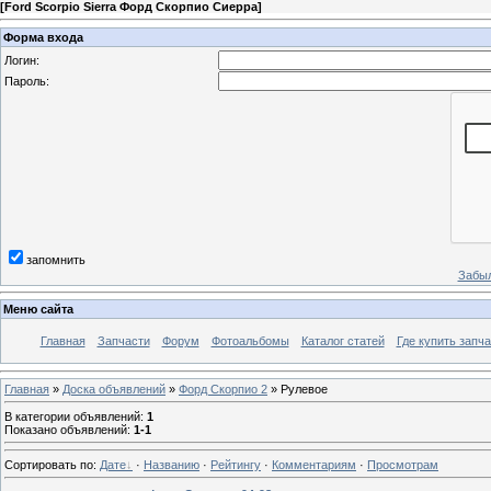
[
Ford Scorpio Sierra Форд Скорпио Сиерра
]
Форма входа
Логин:
Пароль:
запомнить
Забыл
Меню сайта
Главная
Запчасти
Форум
Фотоальбомы
Каталог статей
Где купить запча
Главная
»
Доска объявлений
»
Форд Скорпио 2
» Рулевое
В категории объявлений
:
1
Показано объявлений
:
1-1
Сортировать по
:
Дате
·
Названию
·
Рейтингу
·
Комментариям
·
Просмотрам