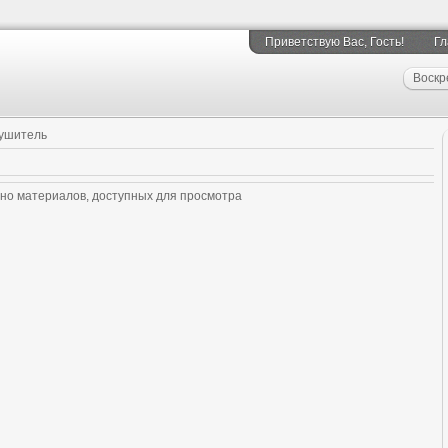
Приветствую Вас
, Гость!
Гл
Воскр
ушитель
но материалов, доступных для просмотра