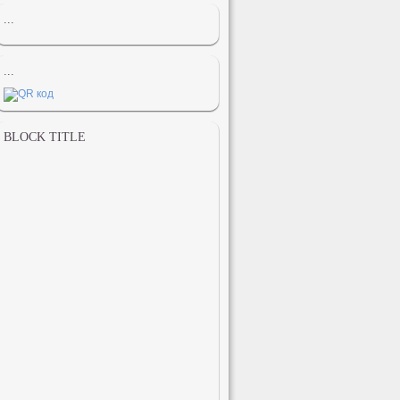
...
...
BLOCK TITLE